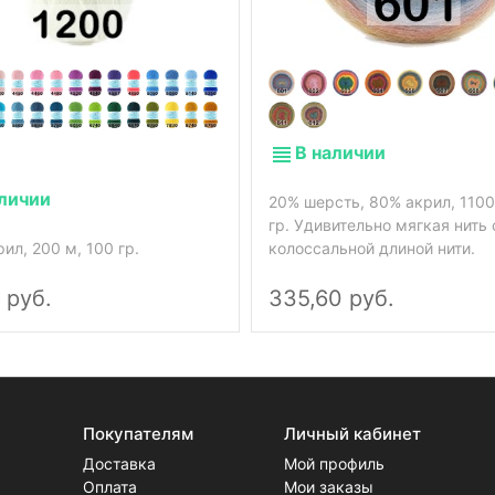
В наличии
аличии
20% шерсть, 80% акрил, 1100
гр. Удивительно мягкая нить 
ил, 200 м, 100 гр.
колоссальной длиной нити.
 руб.
335,60 руб.
Покупателям
Личный кабинет
Доставка
Мой профиль
Оплата
Мои заказы