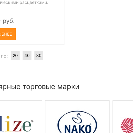
ическими расцветками.
 руб.
ОБНЕЕ
 по:
20
40
80
ярные торговые марки