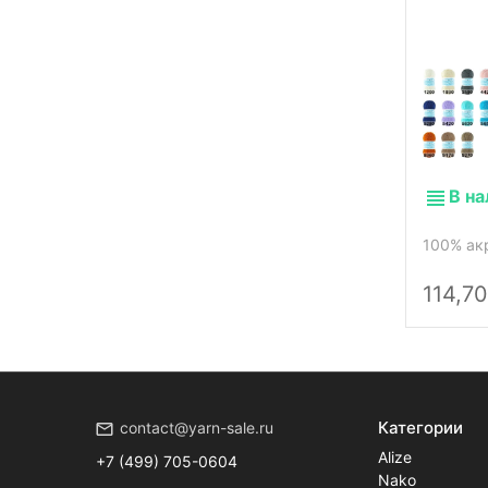
В н
100% акр
114,70
Категории
contact@yarn-sale.ru
Alize
+7 (499) 705-0604
Nako