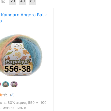
 по:
20
40
80
Kamgarn Angora Batik
a
(
3
)
сть, 80% акрил, 550 м, 100
ь мягкая нить с