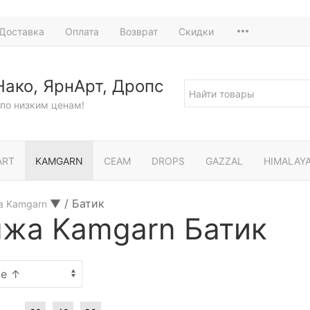
Доставка
Оплата
Возврат
Скидки
Нако, ЯрнАрт, Дропс
по низким ценам!
ART
KAMGARN
СЕАМ
DROPS
GAZZAL
HIMALAY
▼
/
Батик
а Kamgarn
жа Kamgarn Батик