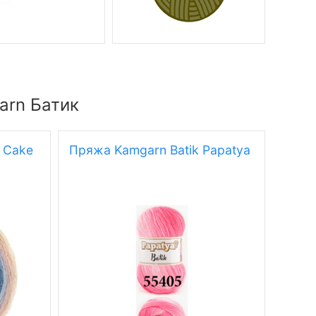
arn Батик
 Cake
Пряжа Kamgarn Batik Papatya
Пряж
Papa