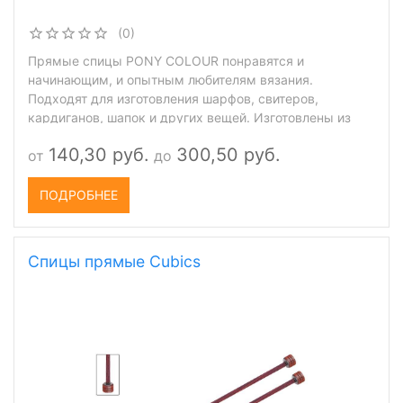
(0)
Прямые спицы PONY COLOUR понравятся и
начинающим, и опытным любителям вязания.
Подходят для изготовления шарфов, свитеров,
кардиганов, шапок и других вещей. Изготовлены из
алюминия, легкие и компактные. Благодаря цветному
140,30 руб.
300,50 руб.
от
до
глянцевому покрытию (анодированию) нить легко
скользит при работе, поверхность защищена от
коррозии, а светлая шерстяная пряжа от
ПОДРОБНЕЕ
соприкосновения со спицей не меняет цвет.
Ограничитель препятствует соскальзыванию петель.
Спицы прямые Cubics