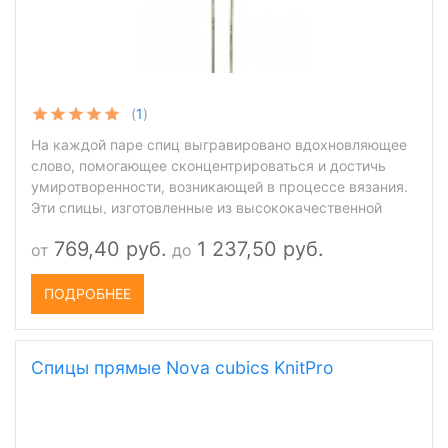
(
1
)
На каждой паре спиц выгравировано вдохновляющее
слово, помогающее сконцентрироваться и достичь
умиротворенности, возникающей в процессе вязания.
Эти спицы, изготовленные из высококачественной
нержавеющей стали, и покрытые матовой полировкой,
769,40 руб.
1 237,50 руб.
от
до
шелковистые на ощупь, дают возможность гладко и
ровно вязать вещи из любой пряжи. Они украшены
деревянными торцевыми наконечниками с
ПОДРОБНЕЕ
изображением «Мандала»
Спицы прямые Nova cubics KnitPro