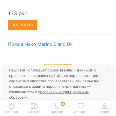
133 руб.
ПОДРОБНЕЕ
Пряжа Nako Merino Blend Dk
Наш сайт
использует cookie
(файлы с данными о
прошлых посещениях сайта) для персонализации
сервисов и удобства пользователей. Мы серьезно
относимся к защите персональных данных —
ознакомьтесь с
условиями и принципами их
обработки
.
Вы можете запретить сохранение cookie в
0
настройках своего браузера.
Главная
Каталог
Корзина
Избранное
Войти