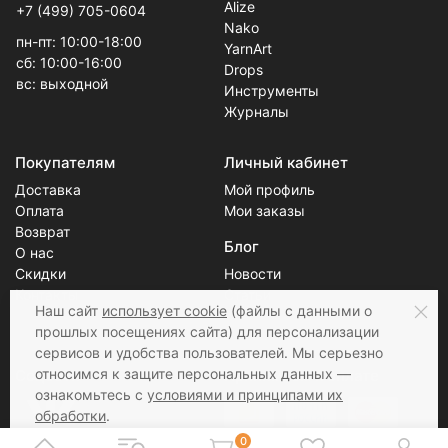
Alize
+7 (499) 705-0604
Nako
пн-пт: 10:00-18:00
YarnArt
сб: 10:00-16:00
Drops
вс: выходной
Инструменты
Журналы
Покупателям
Личный кабинет
Доставка
Мой профиль
Оплата
Мои заказы
Возврат
Блог
О нас
Скидки
Новости
Контакты
Статьи
Наш сайт
использует cookie
(файлы с данными о
прошлых посещениях сайта) для персонализации
сервисов и удобства пользователей. Мы серьезно
относимся к защите персональных данных —
Соцсети
Принимаем к оплате
ознакомьтесь с
условиями и принципами их
обработки
.
Вы можете запретить сохранение cookie в
0