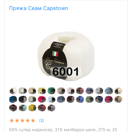
Пряжа Сеам Capetown
(
3
)
69% супер кидмохер, 31% малберри шелк, 275 м, 25