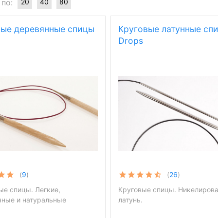
 по:
20
40
80
вые деревянные спицы
Круговые латунные сп
Drops
(
9
)
(
26
)
ые спицы. Легкие,
Круговые спицы. Никелиров
чные и натуральные
латунь.