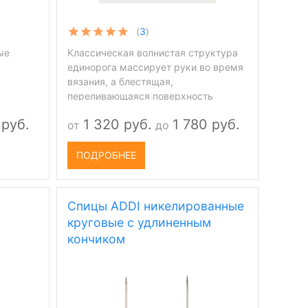
(
3
)
ые
Классическая волнистая структура
единорога массирует руки во время
вязания, а блестящая,
переливающаяся поверхность
придает спицам addi с Basic
 руб.
1 320 руб.
1 780 руб.
от
до
наконечниками элегантность.
ПОДРОБНЕЕ
Спицы ADDI никелированные
круговые с удлиненным
кончиком