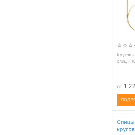
Круговы
спиц - 1
1 2
от
ПОДР
Спицы
кругов