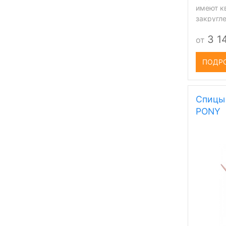
имеют к
закругл
текстур
3 1
от
ПОДР
Спицы
PONY