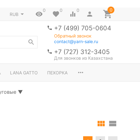
0
0
0
0
RUB
+7 (499) 705-0604
Обратный звонок
contact@yarn-sale.ru
+7 (727) 312-3405
Для звонков из Казахстана
A
LANA GATTO
ПЕХОРКА
уговые
▼