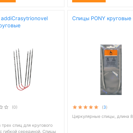
addiCrasytrionovel
Спицы PONY круговые
руговые
(0)
(
3
)
Циркулярные спицы, длина 
 трех спиц для кругового
 с гибкой серединой. Спицы