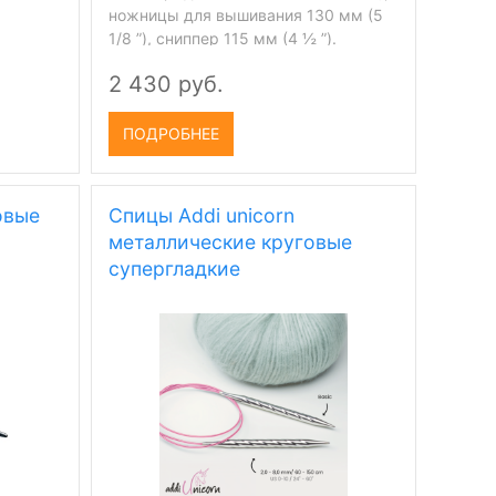
ножницы для вышивания 130 мм (5
1/8 ”), сниппер 115 мм (4 ½ ”).
Сверхострый металл из
2 430 руб.
нержавеющей стали для
максимальной производительности
резки. Представлен в подарочной
ПОДРОБНЕЕ
коробке премиум-класса.
овые
Спицы Addi unicorn
металлические круговые
супергладкие