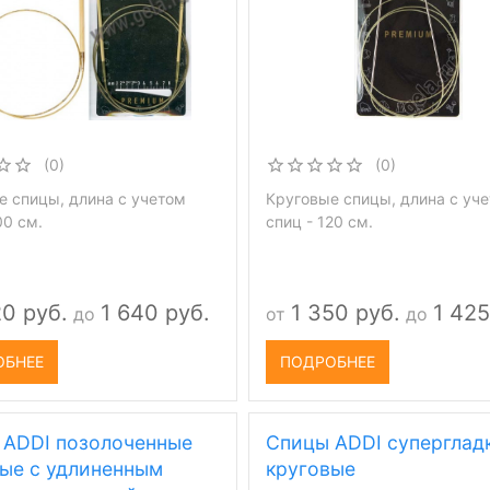
(0)
(0)
е спицы, длина с учетом
Круговые спицы, длина с уч
00 см.
спиц - 120 см.
20 руб.
1 640 руб.
1 350 руб.
1 425
до
от
до
ОБНЕЕ
ПОДРОБНЕЕ
 ADDI позолоченные
Спицы ADDI суперглад
ые с удлиненным
круговые