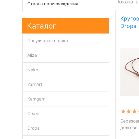
Показать
Страна происхождения
Круго
Каталог
Drops
Популярная пряжа
Alize
Nako
YarnArt
Kamgarn
Сеам
Березов
долгове
Drops