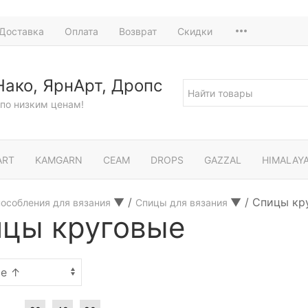
Доставка
Оплата
Возврат
Скидки
Нако, ЯрнАрт, Дропс
по низким ценам!
ART
KAMGARN
СЕАМ
DROPS
GAZZAL
HIMALAY
▼
/
▼
/
Спицы кр
особления для вязания
Спицы для вязания
цы круговые