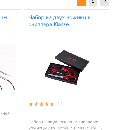
1
2
→
ицы
Набор из двух ножниц и
сниппера Klasse
(
1
)
анная
Набор из двух ножниц и сниппера:
ножницы для шитья 210 мм (8 1/4 ”),