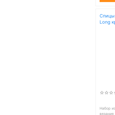
Спицы 
Long к
Набор из
вязания