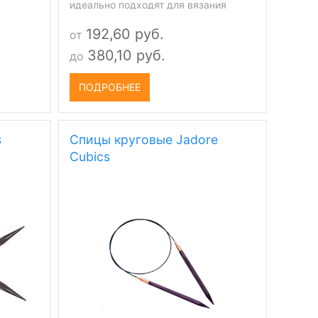
идеально подходят для вязания
бесшовных и крупных деталей
192,60 руб.
от
одежды. Вязальные спицы PONY
изготовлены из алюминия высокого
380,10 руб.
до
качества со специальной
обработкой. Благодаря
ПОДРОБНЕЕ
электролитическому оксидированию
металла спицы имеют оптимальную
для вязания гладкую поверхность,
s
Спицы круговые Jadore
отличаются высокой прочностью и
упругостью, идеально защищены от
Cubics
коррозии.