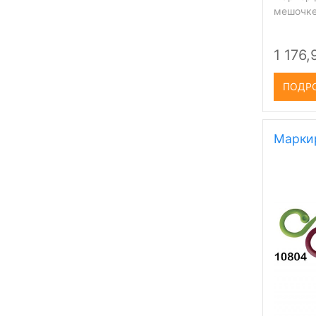
мешочк
1 176,
ПОДР
Марки