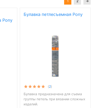
1
2
→
Булавка петлесъемная Pony
в Pony
(
2
)
Булавка предназначена для съема
группы петель при вязании сложных
изделий.