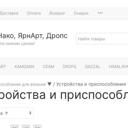
Доставка
Оплата
Возврат
Скидки
Нако, ЯрнАрт, Дропс
по низким ценам!
ART
KAMGARN
СЕАМ
DROPS
GAZZAL
HIMALAY
▼
/
Устройства и приспособления
особления для вязания
ройства и приспособ