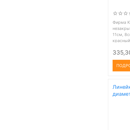
Фирма Kn
незакры
11см, 8с
красный
335,3
ПОДР
Линейк
диаме