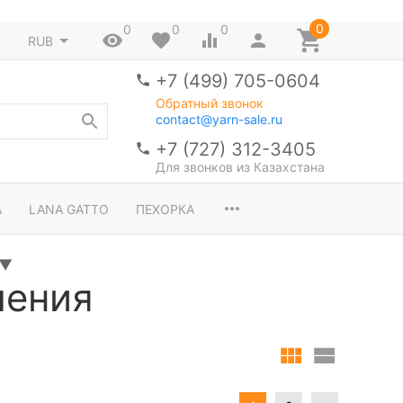
0
0
0
0
RUB
+7 (499) 705-0604
Обратный звонок
contact@yarn-sale.ru
+7 (727) 312-3405
Для звонков из Казахстана
A
LANA GATTO
ПЕХОРКА
▼
ления