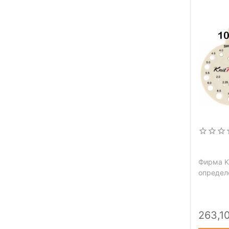
Фирма Kn
определ
263,10