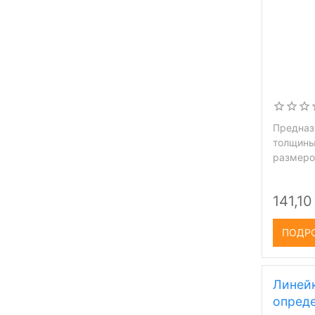
Предназ
толщины
размеро
141,10
ПОДР
Линейк
опред