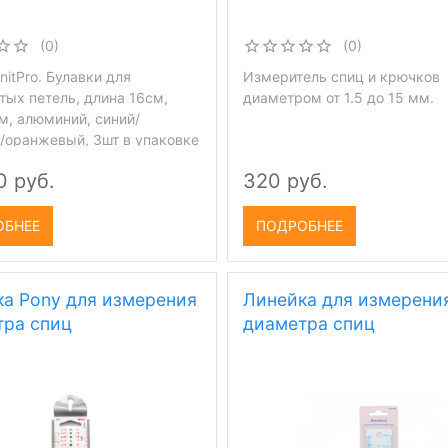
(0)
(0)
itPro. Булавки для
Измеритель спиц и крючков
тых петель, длина 16см,
диаметром от 1.5 до 15 мм.
м, алюминий, синий/
/оранжевый, 3шт в упаковке
0 руб.
320 руб.
ОБНЕЕ
ПОДРОБНЕЕ
а Pony для измерения
Линейка для измерени
тра спиц
диаметра спиц