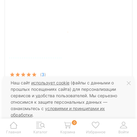
(
3
)
Наш сайт
использует cookie
(файлы с данными о
69% супер кидмохер, 31% малберри шелк, 275 м, 25
прошлых посещениях сайта) для персонализации
гр. Нежный и воздушный мохер
сервисов и удобства пользователей. Мы серьезно
относимся к защите персональных данных —
ознакомьтесь с
условиями и принципами их
1 011,80 руб.
обработки
.
Вы можете запретить сохранение cookie в
0
настройках своего браузера.
ПОДРОБНЕЕ
Главная
Каталог
Корзина
Избранное
Войти