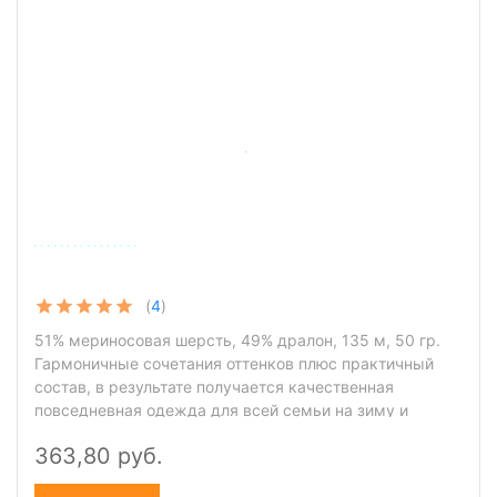
(
4
)
51% мериносовая шерсть, 49% дралон, 135 м, 50 гр.
Гармоничные сочетания оттенков плюс практичный
состав, в результате получается качественная
повседневная одежда для всей семьи на зиму и
межсезонье. Пряжа ровничного типа. Дралон -
363,80 руб.
специальное волокно, разработанное концерном Bayer,
сверхпрочное и устойчивое к разного рода