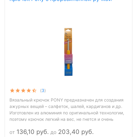
(
3
)
Вязальный крючок PONY предназначен для создания
ажурных вещей – салфеток, шалей, кардиганов и др.
Изготовлен из алюминия по оригинальной технологии,
поэтому крючок легкий на вес, не гнется и очень
гладкий, при этом светлая шерстяная пряжа от
136,10 руб.
203,40 руб.
от
до
соприкосновения с ним не темнеет. Подходит для