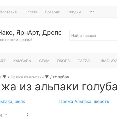
Доставка
Оплата
Возврат
Скидки
Нако, ЯрнАрт, Дропс
по низким ценам!
ART
KAMGARN
СЕАМ
DROPS
GAZZAL
HIMALAY
▼
/
▼
/
голубая
а
Пряжа из альпаки
жа из альпаки голуб
ьпака, шелк
Пряжа Альпака, шерсть