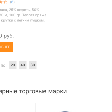
(
6
)
пака, 25% шерсть, 50%
30 м, 100 гр. Теплая пряжа,
 крутки с легким пушком.
0 руб.
ОБНЕЕ
 по:
20
40
80
ярные торговые марки