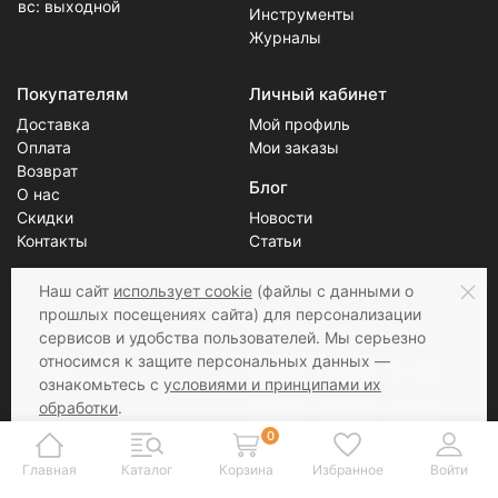
вс: выходной
Инструменты
Журналы
Покупателям
Личный кабинет
Доставка
Мой профиль
Оплата
Мои заказы
Возврат
Блог
О нас
Скидки
Новости
Контакты
Статьи
Наш сайт
использует cookie
(файлы с данными о
прошлых посещениях сайта) для персонализации
Соцсети
Принимаем к оплате
сервисов и удобства пользователей. Мы серьезно
относимся к защите персональных данных —
ознакомьтесь с
условиями и принципами их
обработки
.
Вы можете запретить сохранение cookie в
0
настройках своего браузера.
Главная
Каталог
Корзина
Избранное
Войти