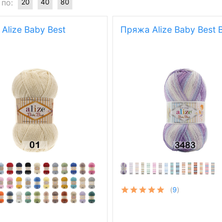
 по:
20
40
80
Alize Baby Best
Пряжа Alize Baby Best B
(
9
)