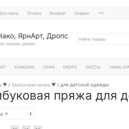
Доставка
Оплата
Возврат
Скидки
Нако, ЯрнАрт, Дропс
по низким ценам!
ART
KAMGARN
СЕАМ
DROPS
GAZZAL
HIMALAY
▼
/
▼
/
для детской одежды
а
Бамбуковая пряжа
буковая пряжа для 