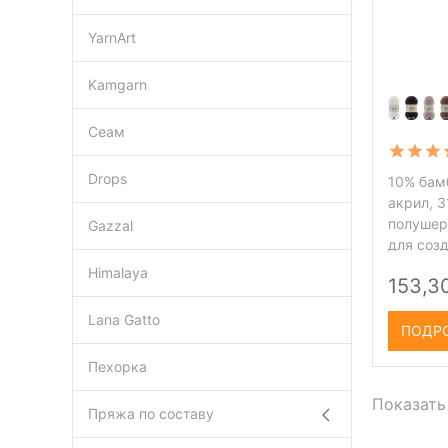
YarnArt
Kamgarn
Сеам
Drops
10% бам
акрил, 3
полушер
Gazzal
для соз
Himalaya
153,3
Lana Gatto
ПОДР
Пехорка
Показать
Пряжа по составу