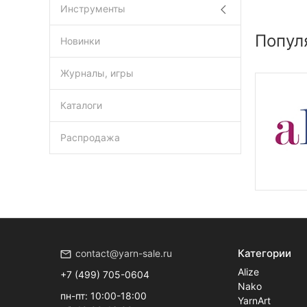
Инструменты
Попул
Новинки
Журналы, игры
Каталоги
Распродажа
Категории
contact@yarn-sale.ru
Alize
+7 (499) 705-0604
Nako
пн-пт: 10:00-18:00
YarnArt