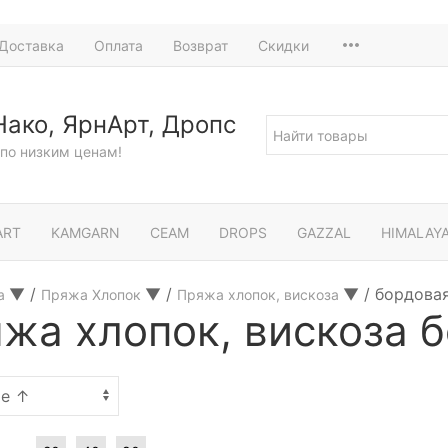
Доставка
Оплата
Возврат
Скидки
Нако, ЯрнАрт, Дропс
по низким ценам!
ART
KAMGARN
СЕАМ
DROPS
GAZZAL
HIMALAY
▼
/
▼
/
▼
/
бордова
а
Пряжа Хлопок
Пряжа хлопок, вискоза
жа хлопок, вискоза 