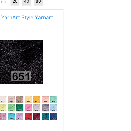
 по:
20
40
80
YarnArt Style Yarnart