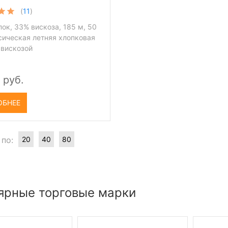
(
11
)
ок, 33% вискоза, 185 м, 50
сическая летняя хлопковая
 вискозой
 руб.
ОБНЕЕ
 по:
20
40
80
ярные торговые марки