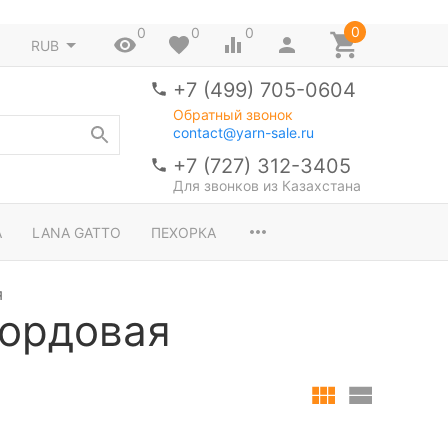
0
0
0
0
RUB
+7 (499) 705-0604
Обратный звонок
contact@yarn-sale.ru
+7 (727) 312-3405
Для звонков из Казахстана
A
LANA GATTO
ПЕХОРКА
я
бордовая