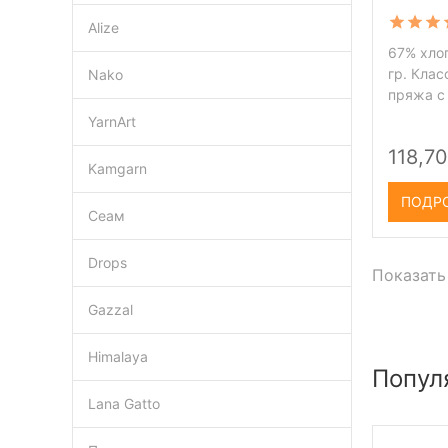
Alize
67% хлоп
гр. Клас
Nako
пряжа с
YarnArt
118,70
Kamgarn
ПОДР
Сеам
Drops
Показать
Gazzal
Himalaya
Попул
Lana Gatto