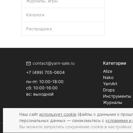
Журналы, игры
Каталоги
Распродажа
Категории
contact@yarn-sale.ru
Alize
+7 (499) 705-0604
Nako
пн-пт: 10:00-18:00
YarnArt
сб: 10:00-16:00
Drops
вс: выходной
Инструменты
Журналы
Наш сайт
использует cookie
(файлы с данными о прошл
персональных данных — ознакомьтесь с
условиями и 
Вы можете запретить сохранение cookie в настройках 
@ 2019 yarn-sale.ru