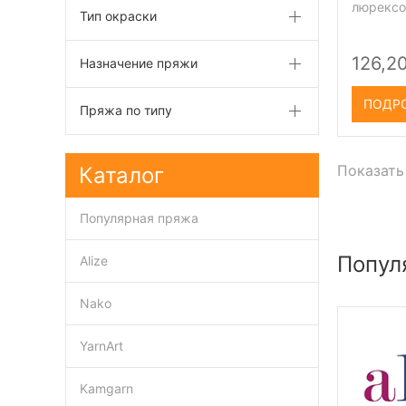
люрекс
Тип окраски
126,20
Назначение пряжи
ПОДР
Пряжа по типу
Показать
Каталог
Популярная пряжа
Попул
Alize
Nako
YarnArt
Kamgarn