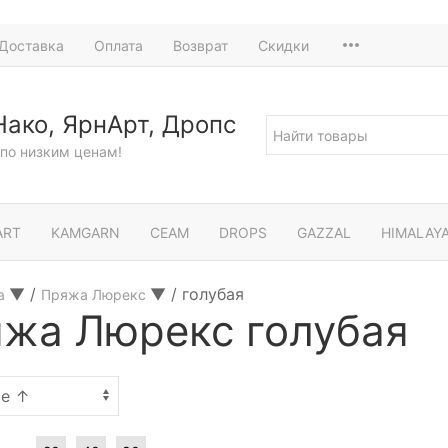
Доставка
Оплата
Возврат
Скидки
Нако, ЯрнАрт, Дропс
по низким ценам!
ART
KAMGARN
СЕАМ
DROPS
GAZZAL
HIMALAY
▼
/
▼
/
голубая
а
Пряжа Люрекс
жа Люрекс голубая