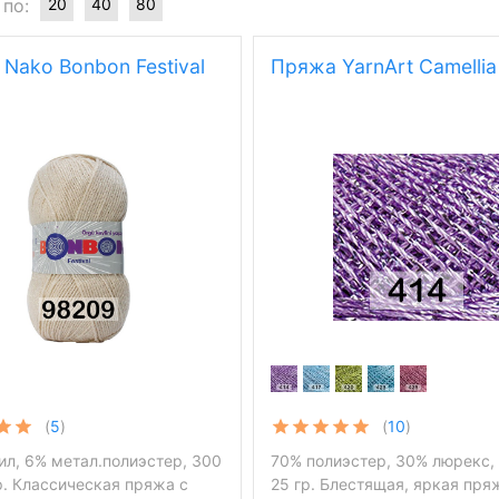
 по:
20
40
80
Nako Bonbon Festival
Пряжа YarnArt Camellia
(
5
)
(
10
)
ил, 6% метал.полиэстер, 300
70% полиэстер, 30% люрекс, 
р. Классическая пряжа с
25 гр. Блестящая, яркая пря