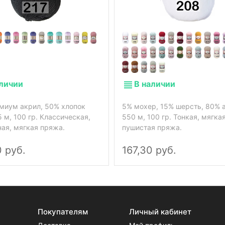
аличии
В наличии
миум акрил, 50% хлопок
5% мохер, 15% шерсть, 80% 
5 м, 100 гр. Классическая,
550 м, 100 гр. Тонкая, мягка
ная, мягкая пряжа.
пушистая пряжа.
0 руб.
167,30 руб.
Покупателям
Личный кабинет