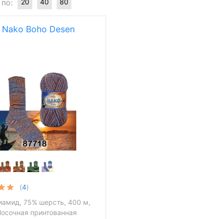
 по:
20
40
80
 Nako Boho Desen
(
4
)
иамид, 75% шерсть, 400 м,
Носочная принтованная