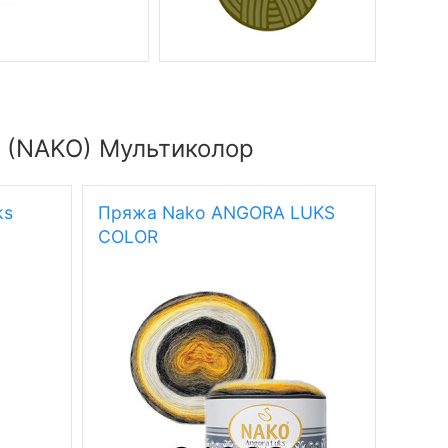
 (NAKO) Мультиколор
ks
Пряжа Nako ANGORA LUKS
Пряж
COLOR