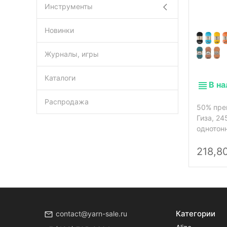
Инструменты
Новинки
Журналы, игры
Каталоги
В н
Распродажа
50% пре
Гиза, 24
однотон
218,8
Категории
contact@yarn-sale.ru