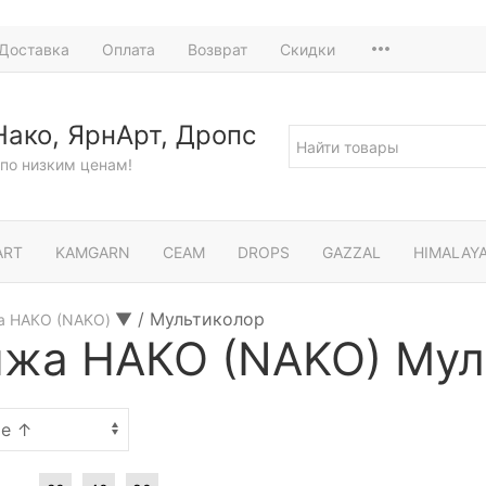
Доставка
Оплата
Возврат
Скидки
Нако, ЯрнАрт, Дропс
по низким ценам!
ART
KAMGARN
СЕАМ
DROPS
GAZZAL
HIMALAY
▼
/
Мультиколор
а НАКО (NAKO)
жа НАКО (NAKO) Мул