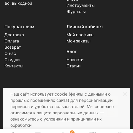
вс: выходной
Инструменты
Журналы
Покупателям
Личный кабинет
Доставка
Мой профиль
Оплата
Мои заказы
Возврат
Блог
О нас
Скидки
Новости
Контакты
Статьи
Соцсети
Принимаем к оплате
Наш сайт
использует cookie
(файлы с данными о
прошлых посещениях сайта) для персонализации
сервисов и удобства пользователей. Мы серьезно
относимся к защите персональных данных —
ознакомьтесь с
условиями и принципами их
обработки
.
Вы можете запретить сохранение cookie в
0