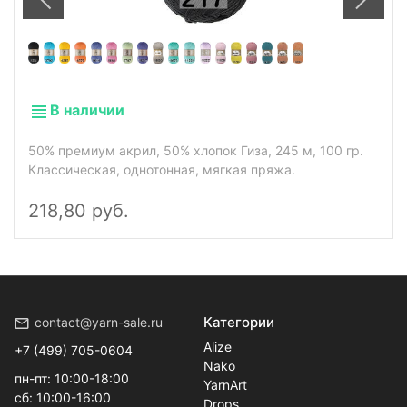
В наличии
50% премиум акрил, 50% хлопок Гиза, 245 м, 100 гр.
Классическая, однотонная, мягкая пряжа.
218,80 руб.
Категории
contact@yarn-sale.ru
Alize
+7 (499) 705-0604
Nako
пн-пт: 10:00-18:00
YarnArt
сб: 10:00-16:00
Drops