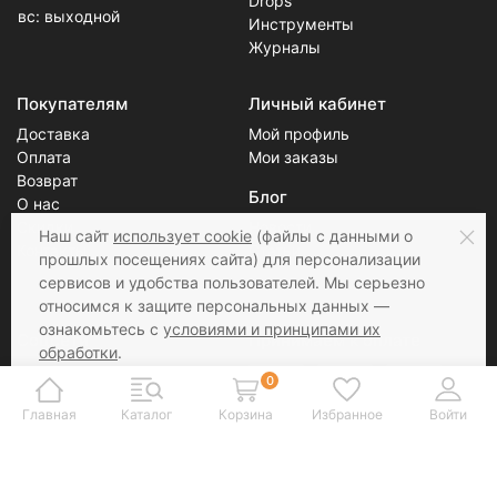
пн-пт: 10:00-18:00
YarnArt
сб: 10:00-16:00
Drops
вс: выходной
Инструменты
Журналы
Покупателям
Личный кабинет
Доставка
Мой профиль
Оплата
Мои заказы
Возврат
Блог
О нас
Наш сайт
использует cookie
(файлы с данными о
Скидки
прошлых посещениях сайта) для персонализации
Новости
Контакты
сервисов и удобства пользователей. Мы серьезно
Статьи
относимся к защите персональных данных —
ознакомьтесь с
условиями и принципами их
обработки
.
Соцсети
Принимаем к оплате
Вы можете запретить сохранение cookie в
0
настройках своего браузера.
Главная
Каталог
Корзина
Избранное
Войти