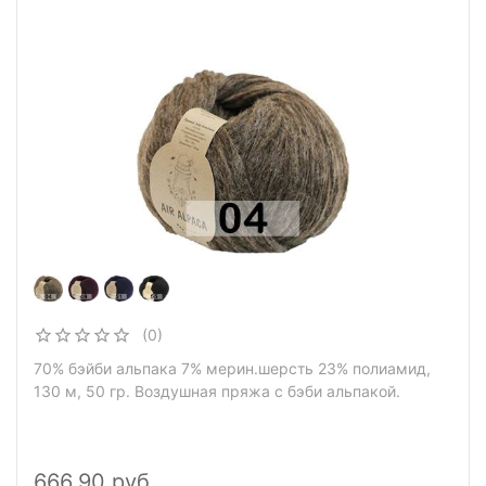
Пряжа Сеам Air Alpaca
(0)
70% бэйби альпака 7% мерин.шерсть 23% полиамид,
130 м, 50 гр. Воздушная пряжа с бэби альпакой.