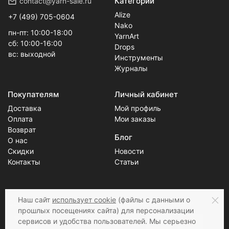
Категории
contact@yarn-sale.ru
Alize
+7 (499) 705-0604
Nako
пн-пт: 10:00-18:00
YarnArt
сб: 10:00-16:00
Drops
вс: выходной
Инструменты
Журналы
Покупателям
Личный кабинет
Доставка
Мой профиль
Оплата
Мои заказы
Возврат
Блог
О нас
Скидки
Новости
Контакты
Статьи
Наш сайт
использует cookie
(файлы с данными о
Соцсети
Принимаем к оплате
прошлых посещениях сайта) для персонализации
сервисов и удобства пользователей. Мы серьезно