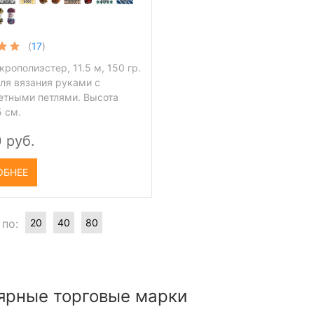
(
17
)
рополиэстер, 11.5 м, 150 гр.
ля вязания руками с
етными петлями. Высота
5 см.
 руб.
ОБНЕЕ
 по:
20
40
80
ярные торговые марки