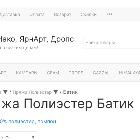
Доставка
Оплата
Возврат
Скидки
Нако, ЯрнАрт, Дропс
по низким ценам!
ART
KAMGARN
СЕАМ
DROPS
GAZZAL
HIMALAY
▼
/
▼
/
Батик
а
Пряжа Полиэстер
жа Полиэстер Батик
0% полиэстер, помпон