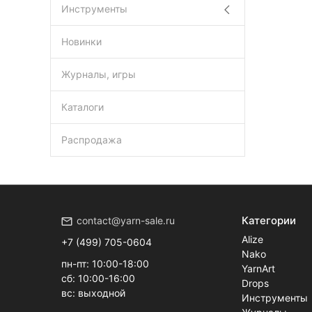
Инструменты
Новинки
Журналы, игры
Каталоги
Распродажа
Категории
contact@yarn-sale.ru
Alize
+7 (499) 705-0604
Nako
пн-пт: 10:00-18:00
YarnArt
сб: 10:00-16:00
Drops
вс: выходной
Инструменты