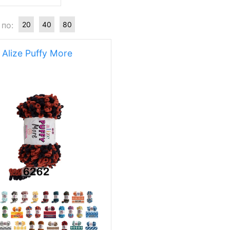
 по:
20
40
80
Alize Puffy More