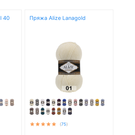
l 40
Пряжа Alize Lanagold
(
75
)