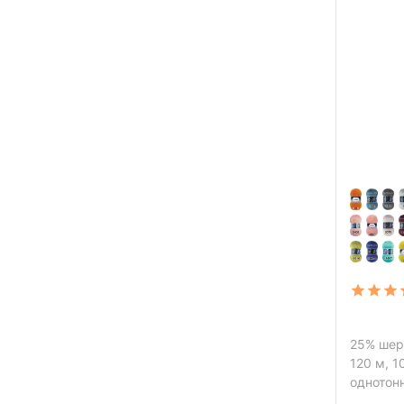
25% шер
120 м, 1
однотон