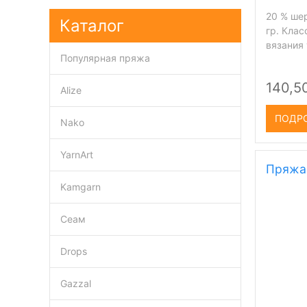
20 % шер
Каталог
гр. Кла
вязания
Популярная пряжа
140,5
Alize
ПОДР
Nako
YarnArt
Пряжа 
Kamgarn
Сеам
Drops
Gazzal