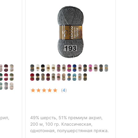
(
4
)
рил,
49% шерсть, 51% премиум акрил,
200 м, 100 гр. Классическая,
однотонная, полушерстянная пряжа.