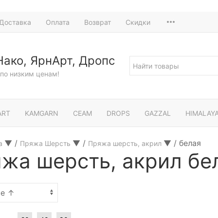
Доставка
Оплата
Возврат
Скидки
Нако, ЯрнАрт, Дропс
по низким ценам!
ART
KAMGARN
СЕАМ
DROPS
GAZZAL
HIMALAY
▼
/
▼
/
▼
/
белая
а
Пряжа Шерсть
Пряжа шерсть, акрил
жа шерсть, акрил бе