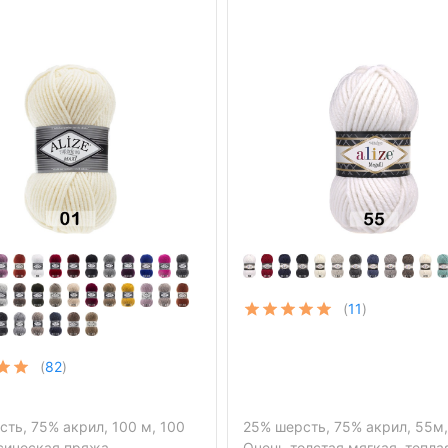
(
11
)
(
82
)
ть, 75% акрил, 100 м, 100
25% шерсть, 75% акрил, 55м,
ссическая пряжа.
Очень толстая мягкая, тепл