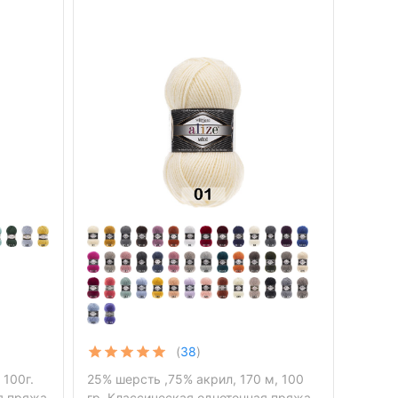
(
38
)
 100г.
25% шерсть ,75% акрил, 170 м, 100
ая пряжа
гр. Классическая однотонная пряжа.