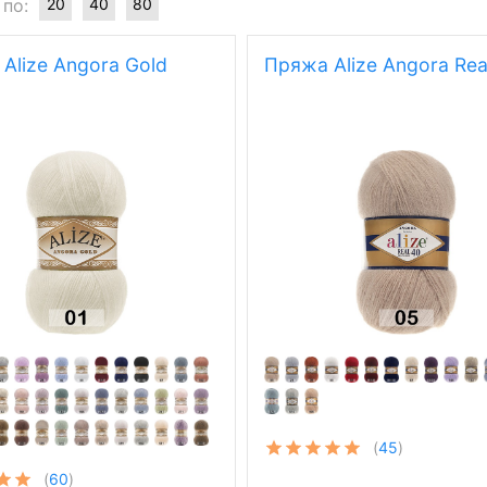
 по:
20
40
80
Alize Angora Gold
Пряжа Alize Angora Rea
(
45
)
(
60
)