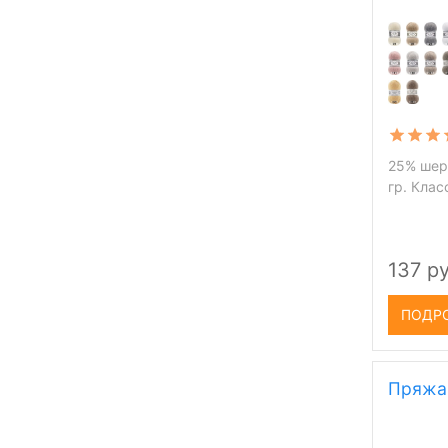
25% шерс
гр. Кла
137 ру
ПОДР
Пряжа 