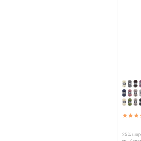
25% шерс
гр. Кла