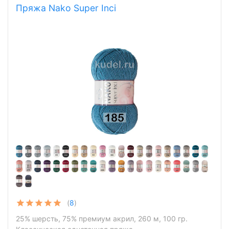
Пряжа Nako Super Inci
(
8
)
25% шерсть, 75% премиум акрил, 260 м, 100 гр.