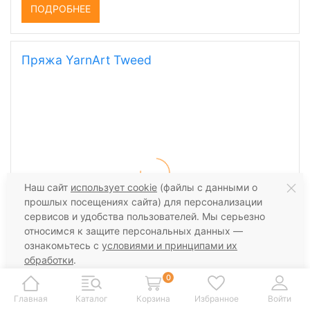
ПОДРОБНЕЕ
Пряжа YarnArt Tweed
Наш сайт
использует cookie
(файлы с данными о
прошлых посещениях сайта) для персонализации
сервисов и удобства пользователей. Мы серьезно
относимся к защите персональных данных —
ознакомьтесь с
условиями и принципами их
обработки
.
Вы можете запретить сохранение cookie в
0
(
2
)
настройках своего браузера.
Главная
Каталог
Корзина
Избранное
Войти
30% шерсть, 65% акрил, 5% вискоза, 280 м, 100 гр.