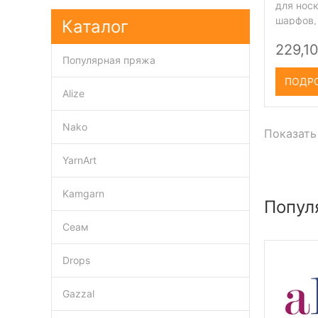
для нос
шарфов, 
Каталог
229,10
Популярная пряжа
ПОДР
Alize
Nako
Показать
YarnArt
Kamgarn
Попул
Сеам
Drops
Gazzal