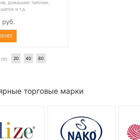
ков, домашних тапочек,
шапок и т.д.
 руб.
ОБНЕЕ
 по:
20
40
80
ярные торговые марки