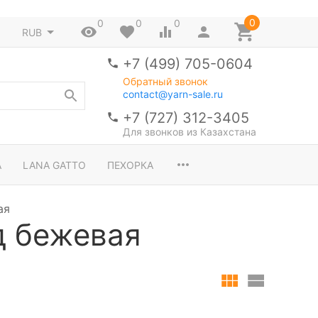
0
0
0
0
RUB
+7 (499) 705-0604
Обратный звонок
contact@yarn-sale.ru
+7 (727) 312-3405
Для звонков из Казахстана
A
LANA GATTO
ПЕХОРКА
ая
д бежевая