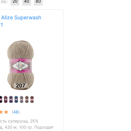
 по:
20
40
80
Alize Superwash
t
(
48
)
сть суперуош, 25%
, 420 м, 100 гр. Подходит