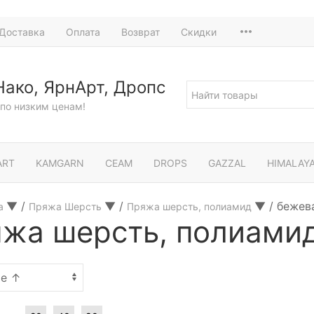
Доставка
Оплата
Возврат
Скидки
Нако, ЯрнАрт, Дропс
по низким ценам!
ART
KAMGARN
СЕАМ
DROPS
GAZZAL
HIMALAY
▼
/
▼
/
▼
/
бежев
а
Пряжа Шерсть
Пряжа шерсть, полиамид
жа шерсть, полиами