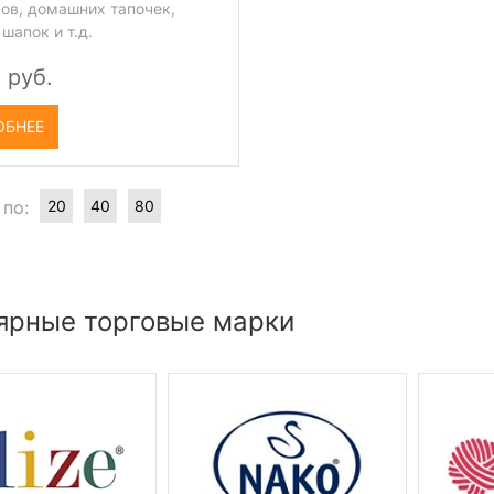
ков, домашних тапочек,
шапок и т.д.
 руб.
ОБНЕЕ
 по:
20
40
80
ярные торговые марки