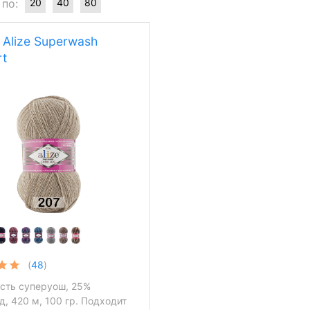
 по:
20
40
80
Alize Superwash
t
(
48
)
сть суперуош, 25%
, 420 м, 100 гр. Подходит