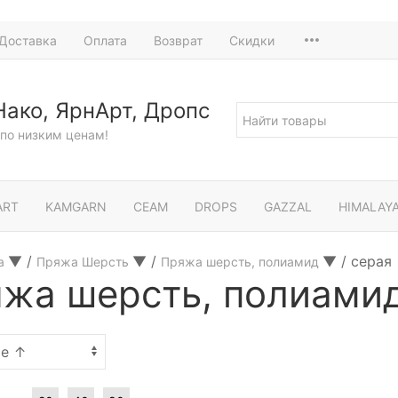
Доставка
Оплата
Возврат
Скидки
Нако, ЯрнАрт, Дропс
по низким ценам!
ART
KAMGARN
СЕАМ
DROPS
GAZZAL
HIMALAY
▼
/
▼
/
▼
/
серая
а
Пряжа Шерсть
Пряжа шерсть, полиамид
жа шерсть, полиамид