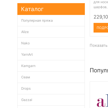
для нос
шарфов, 
Каталог
229,10
Популярная пряжа
ПОДР
Alize
Nako
Показать
YarnArt
Kamgarn
Попул
Сеам
Drops
Gazzal