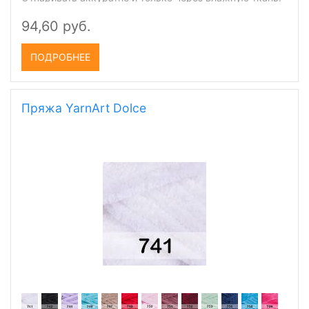
Подходит для вязки летних вещей. После стирки
94,60 руб.
изделия из этой пряжи не теряют внешний вид.
ПОДРОБНЕЕ
Пряжа YarnArt Dolce