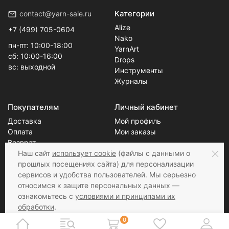
Категории
contact@yarn-sale.ru
Alize
+7 (499) 705-0604
Nako
пн-пт: 10:00-18:00
YarnArt
сб: 10:00-16:00
Drops
вс: выходной
Инструменты
Журналы
Покупателям
Личный кабинет
Доставка
Мой профиль
Оплата
Мои заказы
Возврат
Блог
О нас
Наш сайт
использует cookie
(файлы с данными о
Скидки
Новости
прошлых посещениях сайта) для персонализации
Контакты
Статьи
сервисов и удобства пользователей. Мы серьезно
относимся к защите персональных данных —
ознакомьтесь с
условиями и принципами их
обработки
.
Соцсети
Принимаем к оплате
Вы можете запретить сохранение cookie в
0
настройках своего браузера.