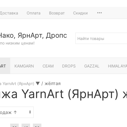
Доставка
Оплата
Возврат
Скидки
Нако, ЯрнАрт, Дропс
по низким ценам!
ART
KAMGARN
СЕАМ
DROPS
GAZZAL
HIMALAY
▼
/
жёлтая
 YarnArt (ЯрнАрт)
жа YarnArt (ЯрнАрт) 