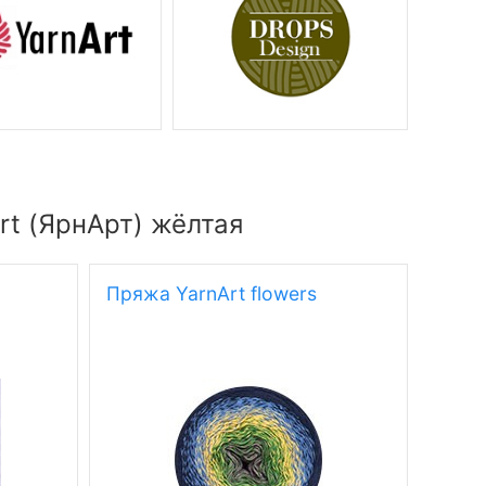
rt (ЯрнАрт) жёлтая
Пряжа YarnArt flowers
Пряжа