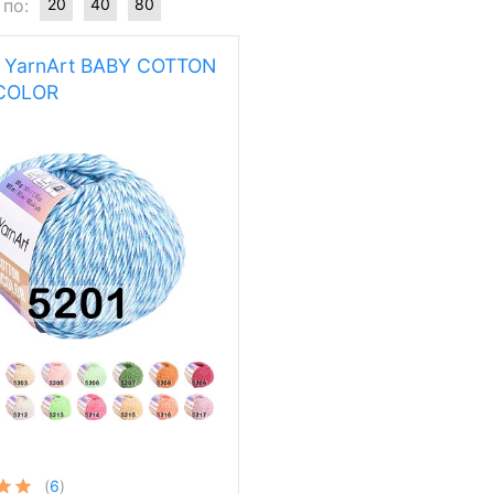
 по:
20
40
80
 YarnArt BABY COTTON
COLOR
(
6
)