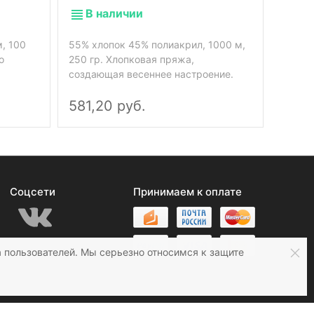
В наличии
55% хл
, 100
55% хлопок 45% полиакрил, 1000 м,
100 гр
о
250 гр. Хлопковая пряжа,
толщин
создающая весеннее настроение.
бархат
581,20 руб.
188,
Соцсети
Принимаем к оплате
 пользователей. Мы серьезно относимся к защите