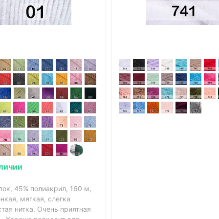
аличии
ок, 45% полиакрил, 160 м,
онкая, мягкая, слегка
тая нитка. Очень приятная