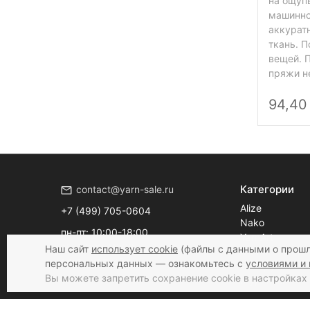
на ощуп
машинно
аккурат
ткань. П
вещей. П
пряжи н
94,40
Категории
contact@yarn-sale.ru
Alize
+7 (499) 705-0604
Nako
пн-пт: 10:00-18:00
YarnArt
сб: 10:00-16:00
Наш сайт
использует cookie
(файлы с данными о прошл
Drops
вс: выходной
персональных данных — ознакомьтесь с
условиями и 
Инструменты
Вы можете запретить сохранение cookie в настройках 
Журналы