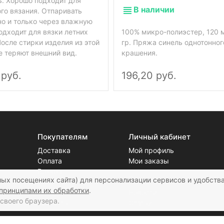
ь. Хорошо подходит для
В наличии
го вязания. Отпаривать
но и только через влажную
одходит для вязки летних
100% микро-полиэстер, 120 м
осле стирки изделия из этой
гр. Пряжа синель однотонног
е теряют внешний вид.
крашения.
 руб.
196,20 руб.
Покупателям
Личный кабинет
Доставка
Мой профиль
Оплата
Мои заказы
Возврат
Блог
ых посещениях сайта) для персонализации сервисов и удобства
О нас
принципами их обработки
.
Скидки
Новости
своего браузера.
Контакты
Статьи