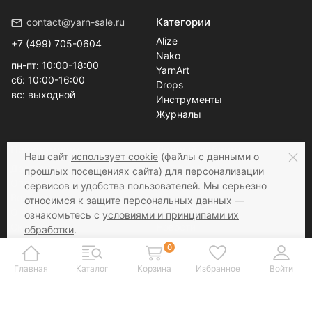
Категории
contact@yarn-sale.ru
Alize
+7 (499) 705-0604
Nako
пн-пт: 10:00-18:00
YarnArt
сб: 10:00-16:00
Drops
вс: выходной
Инструменты
Журналы
Покупателям
Личный кабинет
Наш сайт
использует cookie
(файлы с данными о
Доставка
Мой профиль
прошлых посещениях сайта) для персонализации
Оплата
Мои заказы
сервисов и удобства пользователей. Мы серьезно
Возврат
относимся к защите персональных данных —
Блог
О нас
ознакомьтесь с
условиями и принципами их
Скидки
Новости
обработки
.
Контакты
Статьи
Вы можете запретить сохранение cookie в
0
настройках своего браузера.
Главная
Каталог
Корзина
Избранное
Войти
Соцсети
Принимаем к оплате