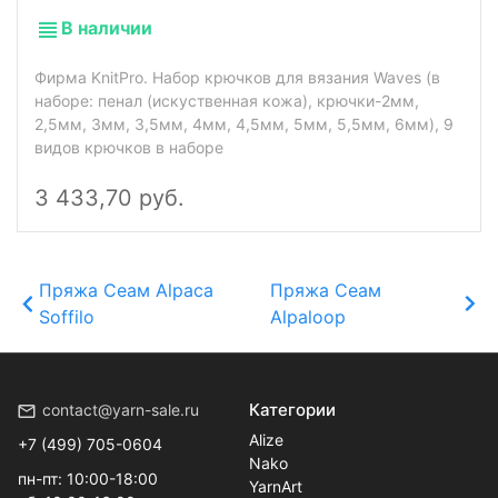
В наличии
Фирма KnitPro. Набор крючков для вязания Waves (в
наборе: пенал (искуственная кожа), крючки-2мм,
2,5мм, 3мм, 3,5мм, 4мм, 4,5мм, 5мм, 5,5мм, 6мм), 9
видов крючков в наборе
3 433,70 руб.
Пряжа Сеам Alpaca
Пряжа Сеам
Soffilo
Alpaloop
Категории
contact@yarn-sale.ru
Alize
+7 (499) 705-0604
Nako
пн-пт: 10:00-18:00
YarnArt