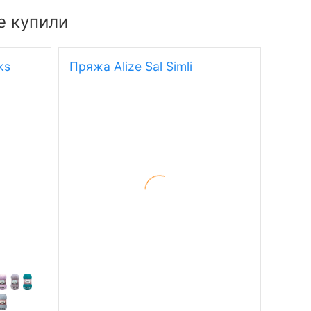
е купили
ks
Пряжа Alize Sal Simli
Пряж