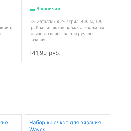
В 
В наличии
5% мох
5% металлик 95% акрил, 460 м, 100
500 м
акрил,
гр. Классическая пряжа с люрексом
этикет
я
отличного качества для ручного
указан
вязания.
акрил.
141,90 руб.
167,
кие
Набор крючков для вязания
Круг
Waves
Drop