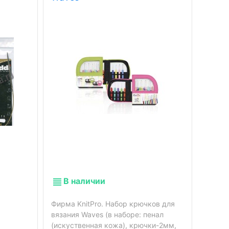
В наличии
Фирма KnitPro. Набор крючков для
вязания Waves (в наборе: пенал
В 
(искуственная кожа), крючки-2мм,