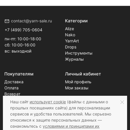
Категории
contact@yarn-sale.ru
Alize
+7 (499) 705-0604
Nako
пн-пт: 10:00-18:00
YarnArt
сб: 10:00-16:00
Drops
вс: выходной
Инструменты
Журналы
Покупателям
Личный кабинет
Доставка
Мой профиль
Оплата
Мои заказы
Возврат
Блог
О нас
Наш сайт
использует cookie
(файлы с данными о
Скидки
Новости
прошлых посещениях сайта) для персонализации
Контакты
Статьи
сервисов и удобства пользователей. Мы серьезно
относимся к защите персональных данных —
ознакомьтесь с
условиями и принципами их