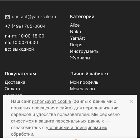
Категории
contact@yarn-sale.ru
Alize
+7 (499) 705-0604
Nako
пн-пт: 10:00-18:00
YarnArt
сб: 10:00-16:00
Drops
вс: выходной
Инструменты
Журналы
Покупателям
Личный кабинет
Доставка
Мой профиль
Оплата
Мои заказы
Возврат
Блог
Наш сайт
использует cookie
(файлы с данными о
О нас
прошлых посещениях сайта) для персонализации
Скидки
Новости
сервисов и удобства пользователей. Мы серьезно
Контакты
Статьи
относимся к защите персональных данных —
ознакомьтесь с
условиями и принципами их
обработки
.