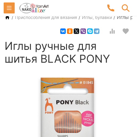
/
/
/
Иглы ру
Приспособления для вязания
Иглы, булавки
Иглы ручные для
шитья BLACK PONY