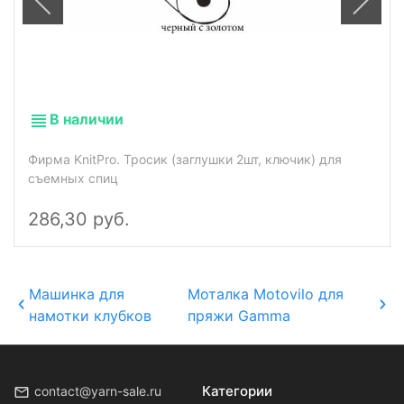
В наличии
Фирма KnitPro. Тросик (заглушки 2шт, ключик) для
съемных спиц
286,30 руб.
Машинка для
Моталка Motovilo для
намотки клубков
пряжи Gamma
Категории
contact@yarn-sale.ru