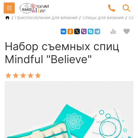
/
/
/
Приспособления для вязания
Спицы для вязания
Съе
Набор съемных спиц
Mindful "Believe"