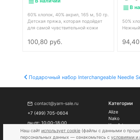
В наличии
В н
60% хлопок, 40% акрил, 165 м, 50 гр.
Детская пряжа, которая подойдет
50% хло
для самой чувствительной кожи
Нежный,
100,80 руб.
94,40
Подарочный набор Interchangeable Needle S
Категории
contact@yarn-sale.ru
Alize
+7 (499) 705-0604
Nako
Наш сайт
использует cookie
(файлы с данными о прошл
пн-пт: 10:00-18:00
YarnArt
персональных данных — ознакомьтесь с
условиями и 
сб: 10:00-16:00