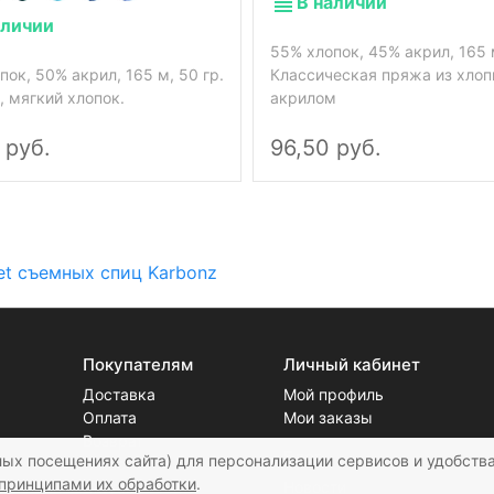
В наличии
аличии
55% хлопок, 45% акрил, 165 м
пок, 50% акрил, 165 м, 50 гр.
Классическая пряжа из хлоп
 мягкий хлопок.
акрилом
 руб.
96,50 руб.
et съемных спиц Karbonz
Покупателям
Личный кабинет
Доставка
Мой профиль
Оплата
Мои заказы
ых посещениях сайта) для персонализации сервисов и удобства
Возврат
принципами их обработки
.
Блог