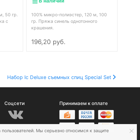
В наличии
В 
, 50 гр.
100% микро-полиэстер, 120 м, 100
ка с
гр. Пряжа синель однотонного
100% м
крашения.
Плюше
196,20 руб.
134 
Набор Ic Deluxe съемных спиц Special Set
Соцсети
Принимаем к оплате
 пользователей. Мы серьезно относимся к защите