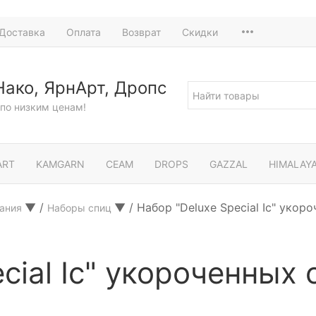
Доставка
Оплата
Возврат
Скидки
Нако, ЯрнАрт, Дропс
по низким ценам!
ART
KAMGARN
СЕАМ
DROPS
GAZZAL
HIMALAY
▼
/
▼
/
Набор "Deluxe Special Ic" укор
зания
Наборы спиц
ecial Ic" укороченных