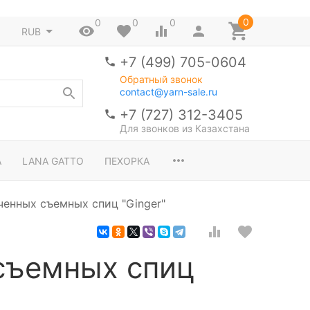
0
0
0
0
RUB
+7 (499) 705-0604
Обратный звонок
contact@yarn-sale.ru
+7 (727) 312-3405
Для звонков из Казахстана
A
LANA GATTO
ПЕХОРКА
оченных съемных спиц "Ginger"
 съемных спиц