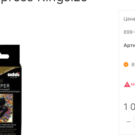
Цена
899-
Арт
8
м
1 