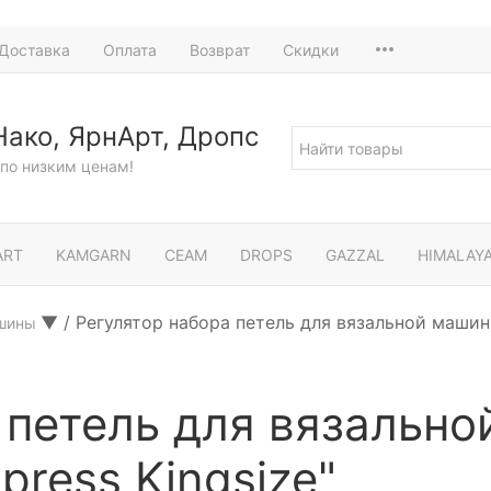
Доставка
Оплата
Возврат
Скидки
Нако, ЯрнАрт, Дропс
по низким ценам!
ART
KAMGARN
СЕАМ
DROPS
GAZZAL
HIMALAY
▼
/
Регулятор набора петель для вязальной машинки
ашины
 петель для вязально
press Kingsize"