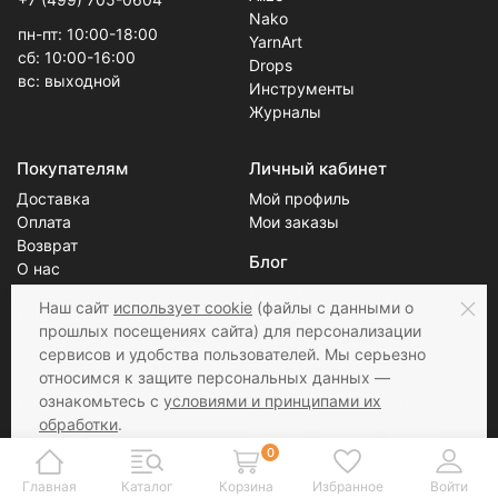
Alize
+7 (499) 705-0604
Nako
пн-пт: 10:00-18:00
YarnArt
сб: 10:00-16:00
Drops
вс: выходной
Инструменты
Журналы
Покупателям
Личный кабинет
Доставка
Мой профиль
Оплата
Мои заказы
Возврат
Блог
О нас
Скидки
Новости
Наш сайт
использует cookie
(файлы с данными о
Контакты
Статьи
прошлых посещениях сайта) для персонализации
сервисов и удобства пользователей. Мы серьезно
относимся к защите персональных данных —
ознакомьтесь с
условиями и принципами их
Соцсети
Принимаем к оплате
обработки
.
Вы можете запретить сохранение cookie в
0
настройках своего браузера.
Главная
Каталог
Корзина
Избранное
Войти