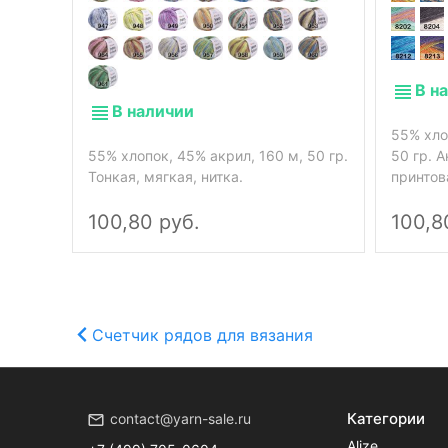
В н
В наличии
55% хло
55% хлопок, 45% акрил, 160 м, 50 гр.
50 гр. А
Тонкая, мягкая, нитка.
принтов
100,80 руб.
100,8
Счетчик рядов для вязания
Категории
contact@yarn-sale.ru
Alize