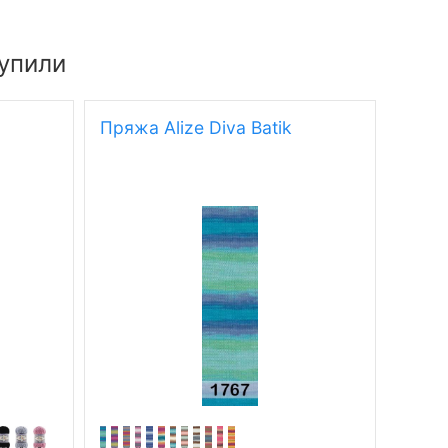
купили
Пряжа Alize Diva Batik
Пряжа