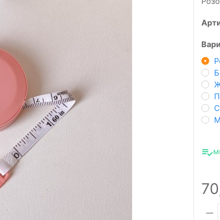
Роз
Арт
Вари
Р
Б
Ж
П
С
М
м
70