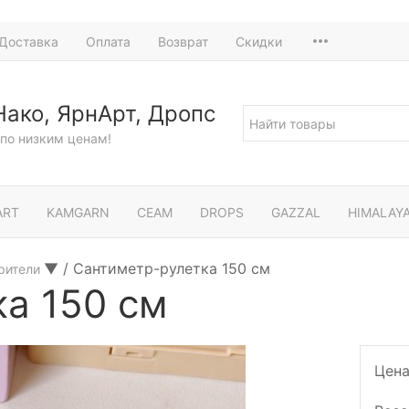
Доставка
Оплата
Возврат
Скидки
Нако, ЯрнАрт, Дропс
по низким ценам!
ART
KAMGARN
СЕАМ
DROPS
GAZZAL
HIMALAY
▼
/
Сантиметр-рулетка 150 см
ерители
а 150 см
Цена