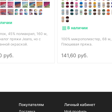
аличии
В наличии
пок, 45% полиакрил, 160 м,
налог пряжи Jeans, но с
100% микрополиэстер, 68 м, 
анной окраской.
Плюшевая пряжа.
0 руб.
141,60 руб.
Покупателям
Личный кабинет
Доставка
Мой профиль