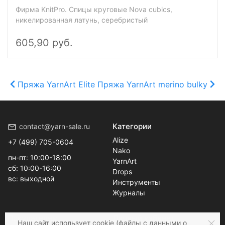
Фирма KnitPro. Спицы круговые Nova cubics,
никелированная латунь, серебристый
605,90 руб.
Пряжа YarnArt Elite
Пряжа YarnArt merino bulky
Категории
contact@yarn-sale.ru
Alize
+7 (499) 705-0604
Nako
пн-пт: 10:00-18:00
YarnArt
сб: 10:00-16:00
Drops
вс: выходной
Инструменты
Журналы
Покупателям
Личный кабинет
Наш сайт
использует cookie
(файлы с данными о