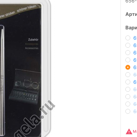
656-
Арт
Вари
6
6
6
6
6
6
6
6
6
6
6
м