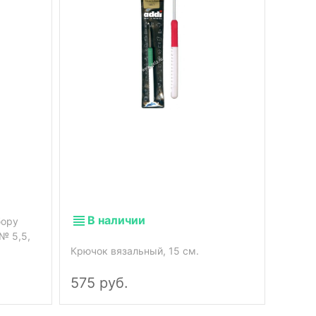
В наличии
В 
бору
№ 5,5,
Крючок вязальный, 15 см.
Крючок
575 руб.
1 83