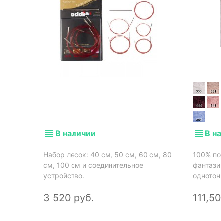
В наличии
В н
Набор лесок: 40 см, 50 см, 60 см, 80
100% по
см, 100 см и соединительное
фантази
устройство.
однотон
3 520 руб.
111,50