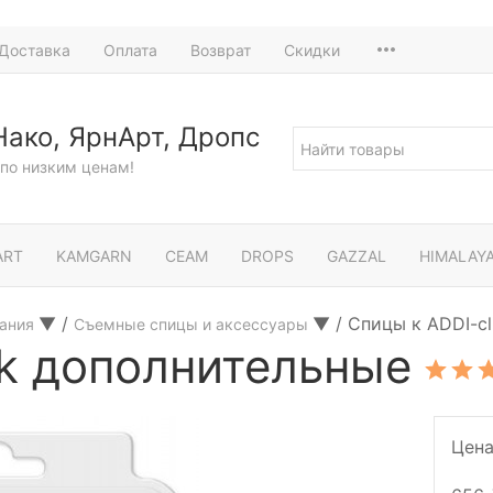
Доставка
Оплата
Возврат
Скидки
Нако, ЯрнАрт, Дропс
по низким ценам!
ART
KAMGARN
СЕАМ
DROPS
GAZZAL
HIMALAY
▼
/
▼
/
Спицы к ADDI-cl
зания
Съемные спицы и аксессуары
ck дополнительные
Цена