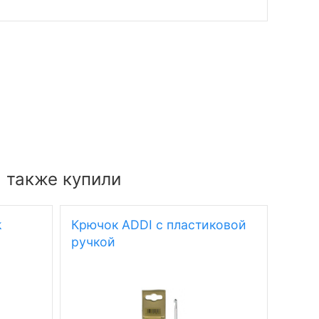
, также купили
k
Крючок ADDI с пластиковой
Крюч
ручкой
эрго