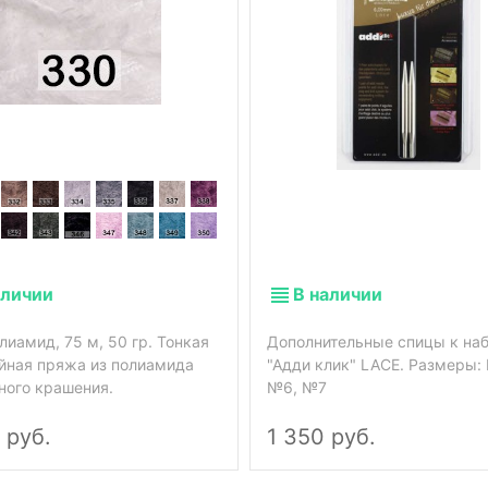
аличии
В наличии
лиамид, 75 м, 50 гр. Тонкая
Дополнительные спицы к на
йная пряжа из полиамида
"Адди клик" LACE. Размеры: 
ного крашения.
№6, №7
 руб.
1 350 руб.