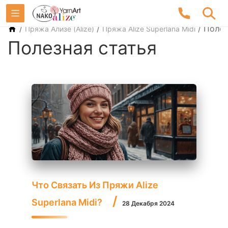
/
/
/
Полез
Пряжа Ализе (Alize)
Пряжа Alize Superlana Midi
Полезная статья
Что Связать Из Пряжи Alize
Superlana Midi?
28 Декабря 2024