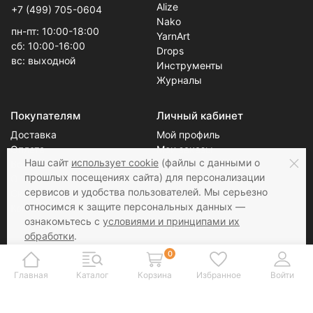
Категории
contact@yarn-sale.ru
Alize
+7 (499) 705-0604
Nako
пн-пт: 10:00-18:00
YarnArt
сб: 10:00-16:00
Drops
вс: выходной
Инструменты
Журналы
Покупателям
Личный кабинет
Доставка
Мой профиль
Наш сайт
использует cookie
(файлы с данными о
Оплата
Мои заказы
прошлых посещениях сайта) для персонализации
Возврат
сервисов и удобства пользователей. Мы серьезно
Блог
О нас
относимся к защите персональных данных —
Скидки
Новости
ознакомьтесь с
условиями и принципами их
Контакты
Статьи
обработки
.
Вы можете запретить сохранение cookie в
0
настройках своего браузера.
Главная
Каталог
Корзина
Избранное
Войти
Соцсети
Принимаем к оплате