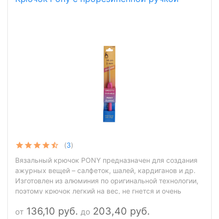
(
3
)
Вязальный крючок PONY предназначен для создания
ажурных вещей – салфеток, шалей, кардиганов и др.
Изготовлен из алюминия по оригинальной технологии,
поэтому крючок легкий на вес, не гнется и очень
гладкий, при этом светлая шерстяная пряжа от
136,10 руб.
203,40 руб.
от
до
соприкосновения с ним не темнеет. Подходит для