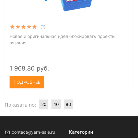
(
1
)
Новая и оригинальная идея блокировать проекты
вязания
1 968,80 руб.
ПОДРОБНЕЕ
Показать по:
20
40
80
Категории
contact@yarn-sale.ru