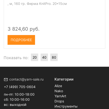
, м, 160 гр. Фирма KnitPro. 20*15см
3 824,60 руб.
ПОДРОБНЕЕ
Показать по:
20
40
80
Категории
contact@yarn-sale.ru
Alize
+7 (499) 705-0604
Nako
пн-пт: 10:00-18:00
YarnArt
сб: 10:00-16:00
Drops
вс: выходной
Инструменты