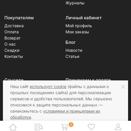
Журналы
Покупателям
Личный кабинет
Доставка
Мой профиль
Оплата
Мои заказы
Возврат
Блог
О нас
Скидки
Новости
Контакты
Статьи
Соцсети
Принимаем к оплате
Наш сайт
использует cookie
(файлы с данными о
прошлых посещениях сайта) для персонализации
сервисов и удобства пользователей. Мы серьезно
относимся к защите персональных данных —
ознакомьтесь с
условиями и принципами их
обработки
.
Вы можете запретить сохранение cookie в
0
настройках своего браузера.