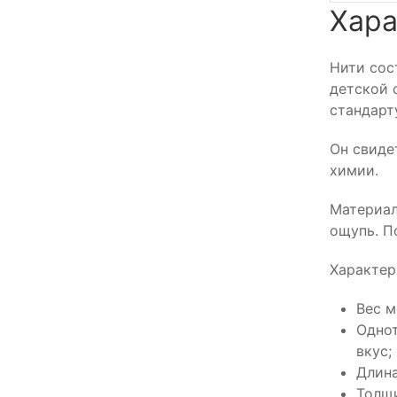
Хара
Нити сос
детской 
стандарту
Он свиде
химии.
Материал
ощупь. П
Характер
Вес м
Однот
вкус;
Длина
Толщи