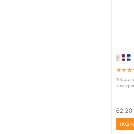
100% акр
«нескри
62,20
ПОДР