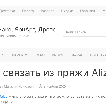
Доставка
Оплата
Возврат
Скидки
Гарантии
Нако, ЯрнАрт, Дропс
по низким ценам!
ART
KAMGARN
СЕАМ
DROPS
GAZZAL
HIMALAY
 связать из пряжи Ali
ет Магазин Ярн-сейл
2 ноября 2024
Baby
– что это за пряжа и что можно связать из этих н
вещей?