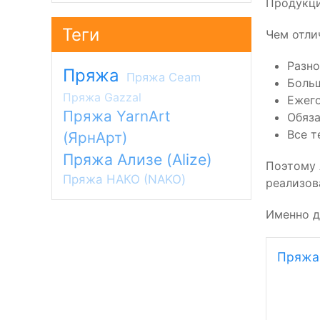
Продукци
Теги
Чем отли
Разно
Пряжа
Пряжа Ceam
Больш
Пряжа Gazzal
Ежего
Пряжа YarnArt
Обяза
Все т
(ЯрнАрт)
Пряжа Ализе (Alize)
Поэтому 
Пряжа НАКО (NAKO)
реализов
Именно д
Пряжа 