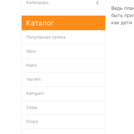
Календарь
Ведь пла
быть при
Каталог
как дети
Популярная пряжа
Alize
Nako
YarnArt
Kamgarn
Сеам
Drops