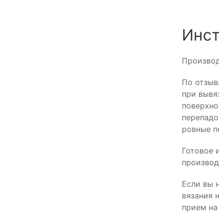
Инс
Производ
По отзыв
при вывя
поверхно
перепадо
ровные п
Готовое 
производ
Если вы 
вязания 
прием на