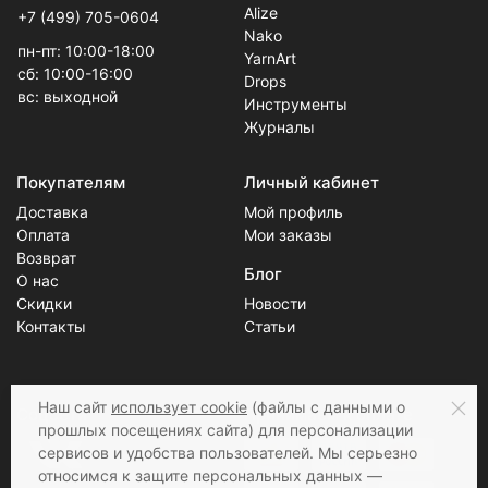
Alize
+7 (499) 705-0604
Nako
пн-пт: 10:00-18:00
YarnArt
сб: 10:00-16:00
Drops
вс: выходной
Инструменты
Журналы
Покупателям
Личный кабинет
Доставка
Мой профиль
Оплата
Мои заказы
Возврат
Блог
О нас
Скидки
Новости
Контакты
Статьи
Наш сайт
использует cookie
(файлы с данными о
Соцсети
Принимаем к оплате
прошлых посещениях сайта) для персонализации
сервисов и удобства пользователей. Мы серьезно
относимся к защите персональных данных —