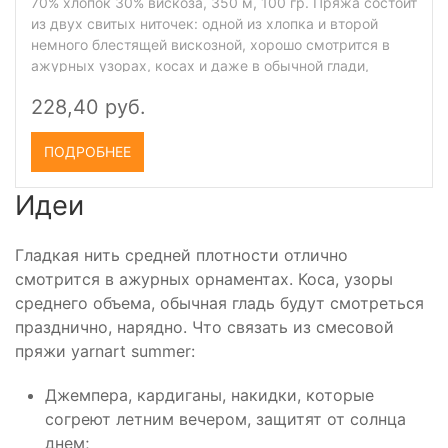
70% хлопок 30% вискоза, 350 м, 100 гр. Пряжа состоит
из двух свитых ниточек: одной из хлопка и второй
немного блестящей вискозной, хорошо смотрится в
ажурных узорах, косах и даже в обычной глади,
подходит для вязания взрослым и детям.
228,40 руб.
Рекомендуется ручная стирка и машинная стирка в
деликатном режиме.
ПОДРОБНЕЕ
Идеи
Гладкая нить средней плотности отлично
смотрится в ажурных орнаментах. Коса, узоры
среднего объема, обычная гладь будут смотреться
празднично, нарядно. Что связать из смесовой
пряжи yarnart summer:
Джемпера, кардиганы, накидки, которые
согреют летним вечером, защитят от солнца
днем;