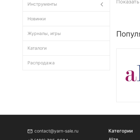
Показать
Инструменты
Новинки
Попул
Журналы, игры
Каталоги
Распродажа
Категории
contact@yarn-sale.ru
Alize