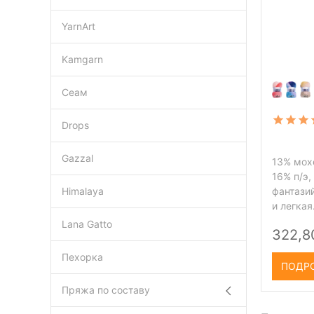
YarnArt
Kamgarn
Сеам
Drops
Gazzal
13% мох
16% п/э,
Himalaya
фантази
и легкая
Lana Gatto
322,8
Пехорка
ПОДР
Пряжа по составу