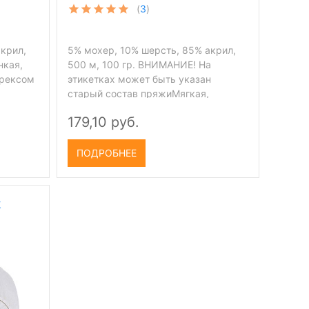
(
3
)
акрил,
5% мохер, 10% шерсть, 85% акрил,
нкая,
500 м, 100 гр. ВНИМАНИЕ! На
юрексом
этикетках может быть указан
старый состав пряжиМягкая,
пушистая пряжа с мохером.
179,10 руб.
ПОДРОБНЕЕ
k