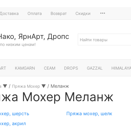
Доставка
Оплата
Возврат
Скидки
Нако, ЯрнАрт, Дропс
по низким ценам!
ART
KAMGARN
СЕАМ
DROPS
GAZZAL
HIMALAY
▼
/
▼
/
Меланж
а
Пряжа Мохер
яжа Мохер Меланж
хер, шерсть
Пряжа мохер, шелк
хер, акрил