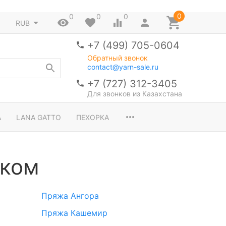
0
0
0
0
RUB
+7 (499) 705-0604
Обратный звонок
contact@yarn-sale.ru
+7 (727) 312-3405
Для звонков из Казахстана
A
LANA GATTO
ПЕХОРКА
чком
Пряжа Ангора
Пряжа Кашемир