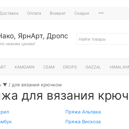
Доставка
Оплата
Возврат
Скидки
Нако, ЯрнАрт, Дропс
по низким ценам!
ART
KAMGARN
СЕАМ
DROPS
GAZZAL
HIMALAY
▼
/
для вязания крючком
а
жа для вязания крю
крил
Пряжа Альпака
амбук
Пряжа Вискоза