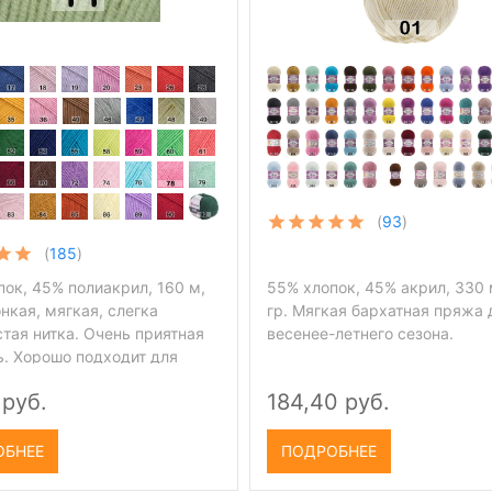
(
93
)
(
185
)
ок, 45% полиакрил, 160 м,
55% хлопок, 45% акрил, 330 
онкая, мягкая, слегка
гр. Мягкая бархатная пряжа 
тая нитка. Очень приятная
весенее-летнего сезона.
ь. Хорошо подходит для
го вязания. Отпаривать
 руб.
184,40 руб.
но и только через влажную
одходит для вязки летних
осле стирки изделия из этой
ОБНЕЕ
ПОДРОБНЕЕ
е теряют внешний вид.