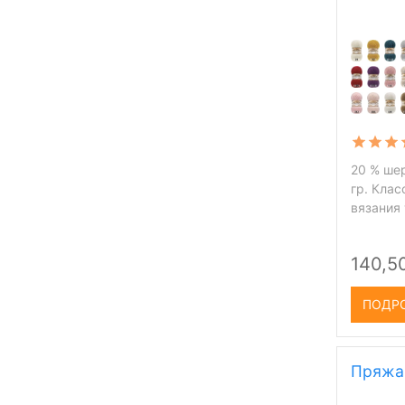
20 % шер
гр. Кла
вязания
140,5
ПОДР
Пряжа 