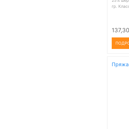
25% шерс
гр. Кла
137,30
ПОДР
Пряжа 