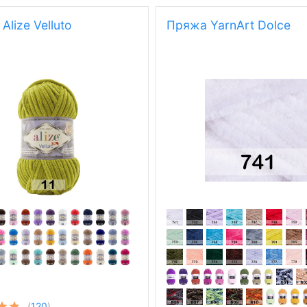
Alize Velluto
Пряжа YarnArt Dolce
(
120
)