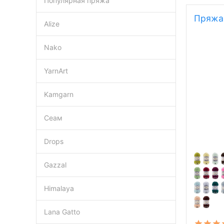
Популярная пряжа
Пряжа 
Alize
Nako
YarnArt
Kamgarn
Сеам
Drops
Gazzal
Himalaya
Lana Gatto