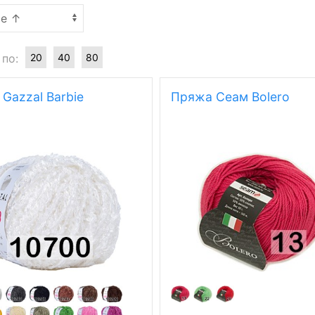
 по:
20
40
80
Gazzal Barbie
Пряжа Сеам Bolero