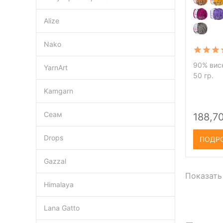
Alize
Nako
90% виск
YarnArt
50 гр.
Kamgarn
Сеам
188,70
Drops
ПОДР
Gazzal
Показать
Himalaya
Lana Gatto