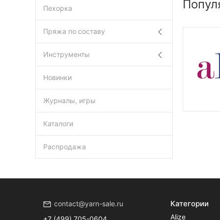
Попул
Пехорка
Пряжа по составу
Инструменты
Новинки
Журналы, игры
Каталоги
Распродажа
Категории
contact@yarn-sale.ru
Alize
+7 (499) 705-0604