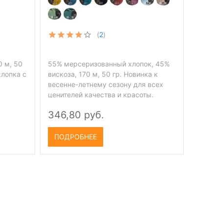
(
2
)
0 м, 50
55% мерсеризованный хлопок, 45%
хлопка с
вискоза, 170 м, 50 гр. Новинка к
весенне-летнему сезону для всех
ценителей качества и красоты.
Пряжа Ламбада фине охладит в
346,80 руб.
жаркую погоду и поднимет
настроение шикарными
расцветками.
ПОДРОБНЕЕ