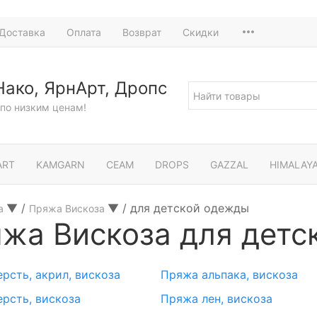
Доставка
Оплата
Возврат
Скидки
Нако, ЯрнАрт, Дропс
по низким ценам!
ART
KAMGARN
СЕАМ
DROPS
GAZZAL
HIMALAY
▼
/
▼
/
для детской одежды
а
Пряжа Вискоза
жа Вискоза для детс
рсть, акрил, вискоза
Пряжа альпака, вискоза
рсть, вискоза
Пряжа лен, вискоза