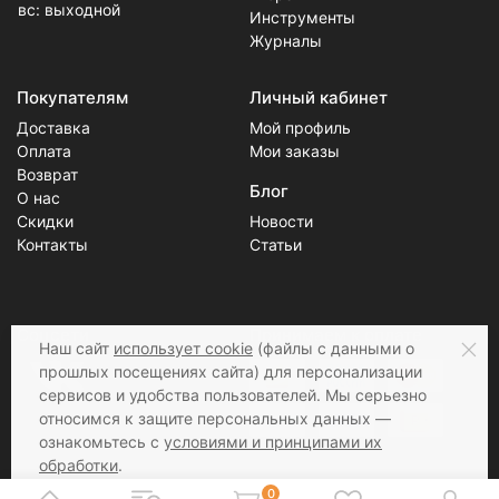
вс: выходной
Инструменты
Журналы
Покупателям
Личный кабинет
Доставка
Мой профиль
Оплата
Мои заказы
Возврат
Блог
О нас
Скидки
Новости
Контакты
Статьи
Соцсети
Принимаем к оплате
Наш сайт
использует cookie
(файлы с данными о
прошлых посещениях сайта) для персонализации
сервисов и удобства пользователей. Мы серьезно
относимся к защите персональных данных —
ознакомьтесь с
условиями и принципами их
обработки
.
Вы можете запретить сохранение cookie в
0