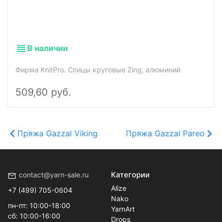
В наличии
Фирма KnitPro. Спицы круговые Zing, алюминий
509,60 руб.
Пряжа Gazzal Viking
Пряжа Gazzal Pareo
Категории
contact@yarn-sale.ru
Alize
+7 (499) 705-0604
Nako
пн-пт: 10:00-18:00
YarnArt
сб: 10:00-16:00
Drops