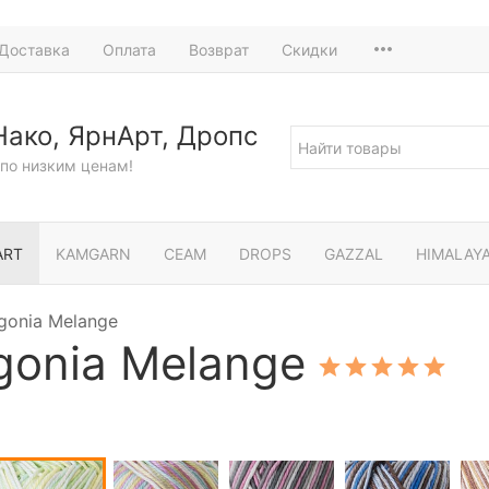
Доставка
Оплата
Возврат
Скидки
Нако, ЯрнАрт, Дропс
по низким ценам!
ART
KAMGARN
СЕАМ
DROPS
GAZZAL
HIMALAY
gonia Melange
gonia Melange