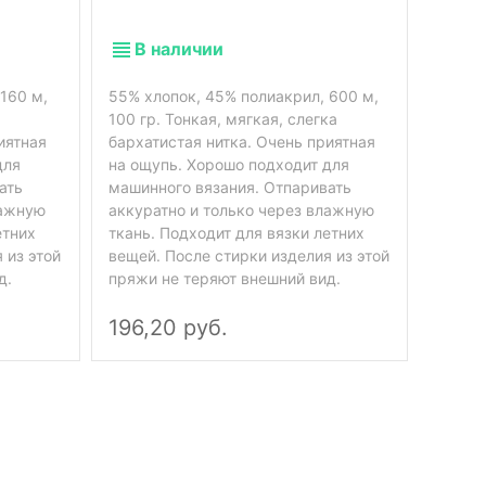
В наличии
160 м,
55% хлопок, 45% полиакрил, 600 м,
а
100 гр. Тонкая, мягкая, слегка
иятная
бархатистая нитка. Очень приятная
для
на ощупь. Хорошо подходит для
ать
машинного вязания. Отпаривать
В 
лажную
аккуратно и только через влажную
етних
ткань. Подходит для вязки летних
 из этой
вещей. После стирки изделия из этой
50% хл
д.
пряжи не теряют внешний вид.
Нежны
196,20 руб.
94,4