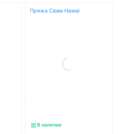
o
Пряжа Сеам Hawai
Пряжа
В 
В наличии