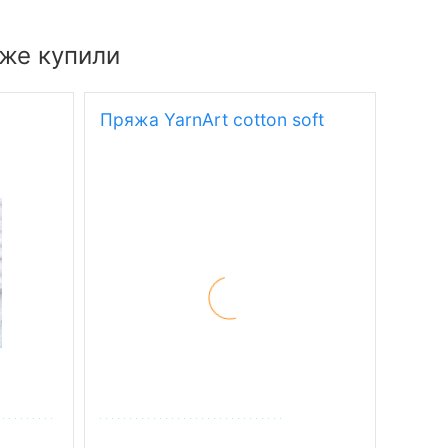
кже купили
Пряжа YarnArt cotton soft
Пряж